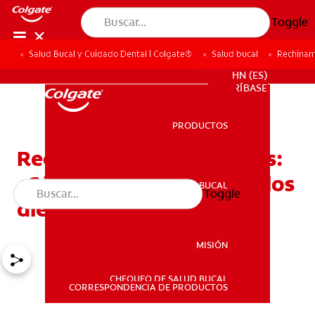
Toggle
Salud Bucal y Cuidado Dental | Colgate®
Salud bucal
Rechinami
PROMOCIONES
HN (ES)
SUSCRÍBASE
PRODUCTOS
PRODUCTOS
Rechinamiento de dientes:
¿Cómo dejar de rechinar los
SALUD BUCAL
Toggle
SALUD BUCAL
dientes por la noche?
MISIÓN
CHEQUEO DE SALUD BUCAL
MISIÓN
CORRESPONDENCIA DE PRODUCTOS