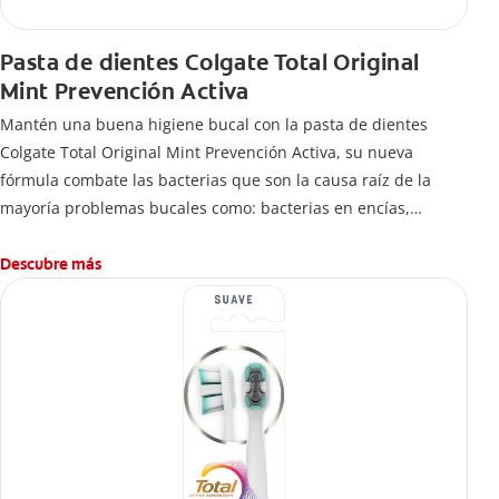
Pasta de dientes Colgate Total Original
Mint Prevención Activa
Mantén una buena higiene bucal con la pasta de dientes
Colgate Total Original Mint Prevención Activa, su nueva
fórmula combate las bacterias que son la causa raíz de la
mayoría problemas bucales como: bacterias en encías,
erosión de esmalte, placa dental, sarro dental, mal aliento y
caries.
Descubre más