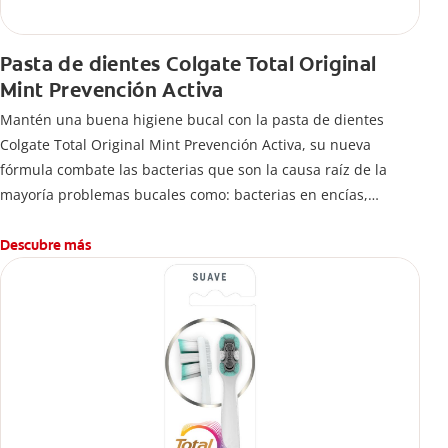
Pasta de dientes Colgate Total Original
Mint Prevención Activa
Mantén una buena higiene bucal con la pasta de dientes
Colgate Total Original Mint Prevención Activa, su nueva
fórmula combate las bacterias que son la causa raíz de la
mayoría problemas bucales como: bacterias en encías,
erosión de esmalte, placa dental, sarro dental, mal aliento y
caries.
Descubre más