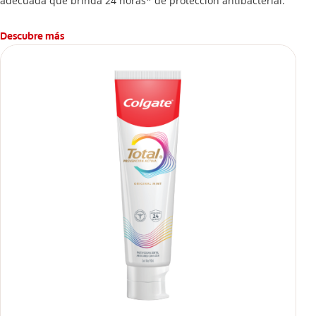
adecuada que brinda 24 horas* de protección antibacterial.
Descubre más