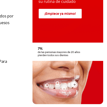
su rutina de cuidado
¡Empiece ya mismo!
ados por
huesos
Para