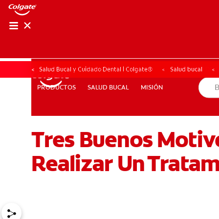
CHEQUEO DE SAL
CHEQUEO DE 
Salud Bucal y Cuidado Dental | Colgate®
Salud bucal
SALUD BUCAL
MISIÓN
PRODUCTOS
PRODUCTOS
SALUD BUCAL
MISIÓN
Tres Buenos Motivo
PROMOCIONES
HN (ES)
SUSCRÍBASE
Realizar Un Tratam