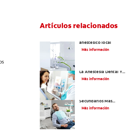
Artículos relacionados
Articaína dental: Un
anestésico local
Más información
os
Efectos Colaterales De
La Anestesia Dental Y
Causas De Tratamiento
Más información
¿Cuáles Son Los Efectos
Secundarios Más
Comunes De La
Más información
Novocaína?