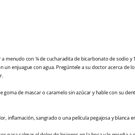
r a menudo con ¼ de cucharadita de bicarbonato de sodio y 
con un enjuague con agua. Pregúntele a su doctor acerca de lo
r.
e goma de mascar o caramelo sin azúcar y hable con su dent
r, inflamación, sangrado o una película pegajosa y blanca en
para calmar el dolor de lesiones en la boca y le enseña a el