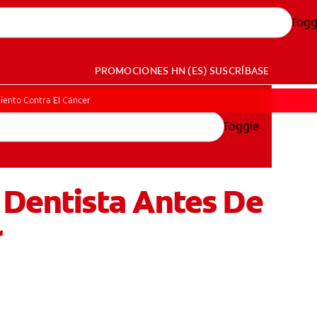
Togg
PROMOCIONES
HN (ES)
SUSCRÍBASE
iento Contra El Cáncer
Toggle
 Dentista Antes De
r