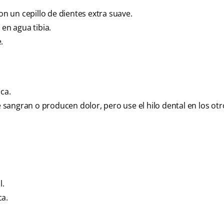
on un cepillo de dientes extra suave.
 en agua tibia.
.
ca.
ue sangran o producen dolor, pero use el hilo dental en los otr
l.
ca.