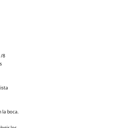
1/8
s
ista
 la boca.
egir los