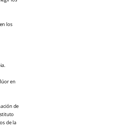
en los
ia.
flúor en
mación de
stituto
os de la