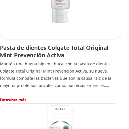
Pasta de dientes Colgate Total Original
Mint Prevención Activa
Mantén una buena higiene bucal con la pasta de dientes
Colgate Total Original Mint Prevención Activa, su nueva
fórmula combate las bacterias que son la causa raíz de la
mayoría problemas bucales como: bacterias en encías,
erosión de esmalte, placa dental, sarro dental, mal aliento y
caries.
Descubre más