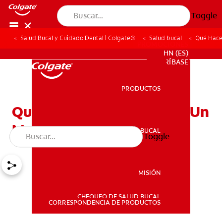
Toggle
Salud Bucal y Cuidado Dental | Colgate®
Salud bucal
Qué Hacer
PROMOCIONES
HN (ES)
SUSCRÍBASE
PRODUCTOS
PRODUCTOS
Qué Hacer Si Usted Tiene Un
Molar Agrietado
SALUD BUCAL
Toggle
SALUD BUCAL
MISIÓN
CHEQUEO DE SALUD BUCAL
MISIÓN
CORRESPONDENCIA DE PRODUCTOS