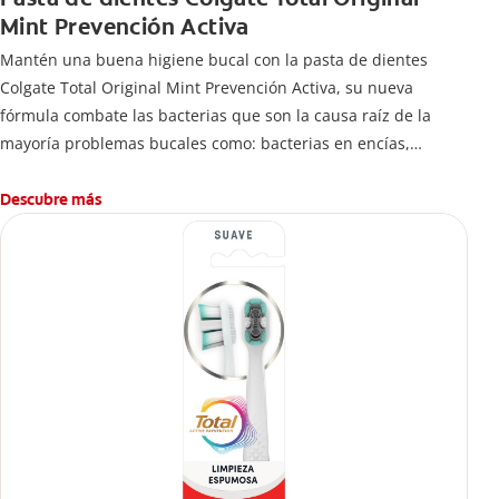
Mint Prevención Activa
Mantén una buena higiene bucal con la pasta de dientes
Colgate Total Original Mint Prevención Activa, su nueva
fórmula combate las bacterias que son la causa raíz de la
mayoría problemas bucales como: bacterias en encías,
erosión de esmalte, placa dental, sarro dental, mal aliento y
caries.
Descubre más