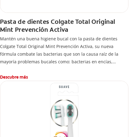
Pasta de dientes Colgate Total Original
Mint Prevención Activa
Mantén una buena higiene bucal con la pasta de dientes
Colgate Total Original Mint Prevención Activa, su nueva
fórmula combate las bacterias que son la causa raíz de la
mayoría problemas bucales como: bacterias en encías,
erosión de esmalte, placa dental, sarro dental, mal aliento y
caries.
Descubre más