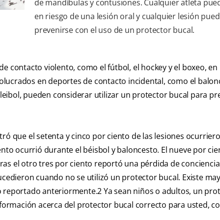
de mandíbulas y contusiones. Cualquier atleta pue
en riesgo de una lesión oral y cualquier lesión pue
prevenirse con el uso de un protector bucal.
e contacto violento, como el fútbol, el hockey y el boxeo, en
nvolucrados en deportes de contacto incidental, como el balonc
l voleibol, pueden considerar utilizar un protector bucal para pr
ró que el setenta y cinco por ciento de las lesiones ocurrie
ento ocurrió durante el béisbol y baloncesto. El nueve por cie
tras el otro tres por ciento reportó una pérdida de conciencia.
ucedieron cuando no se utilizó un protector bucal. Existe ma
o reportado anteriormente.
2
Ya sean niños o adultos, un pro
nformación acerca del protector bucal correcto para usted, c