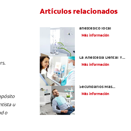
Artículos relacionados
Articaína dental: Un
anestésico local
Más información
Efectos Colaterales De
La Anestesia Dental Y
rs.
Causas De Tratamiento
Más información
¿Cuáles Son Los Efectos
Secundarios Más
Comunes De La
Más información
opósito
Novocaína?
ntista u
ad o