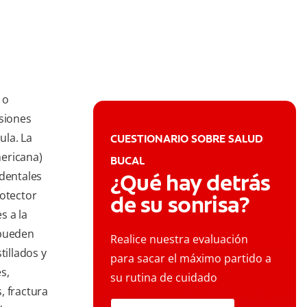
 o
esiones
ula. La
CUESTIONARIO SOBRE SALUD
ericana)
BUCAL
 dentales
¿Qué hay detrás
otector
de su sonrisa?
s a la
 pueden
Realice nuestra evaluación
tillados y
para sacar el máximo partido a
s,
su rutina de cuidado
s, fractura