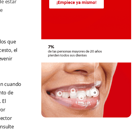
de estar
¡Empiece ya mismo!
de
 los que
esto, el
evenir
ron cuando
nto de
 El
yor
tector
onsulte