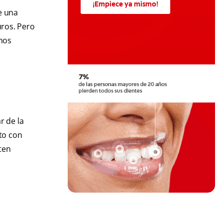
¡Empiece ya mismo!
e una
uros. Pero
emos
r de la
nto con
ten