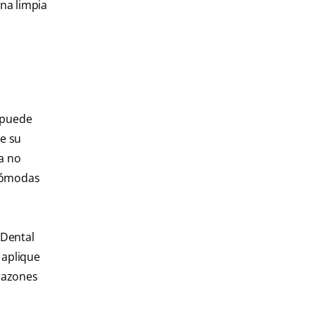
ona limpia
 puede
ue su
a no
 cómodas
 Dental
 aplique
razones