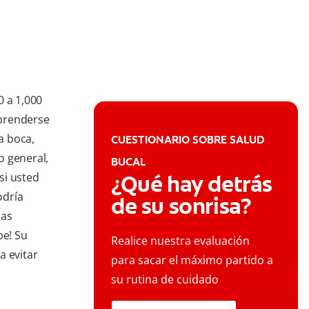
 a 1,000
rprenderse
a boca,
CUESTIONARIO SOBRE SALUD
o general,
BUCAL
si usted
¿Qué hay detrás
odría
de su sonrisa?
ias
pe! Su
Realice nuestra evaluación
a evitar
para sacar el máximo partido a
su rutina de cuidado