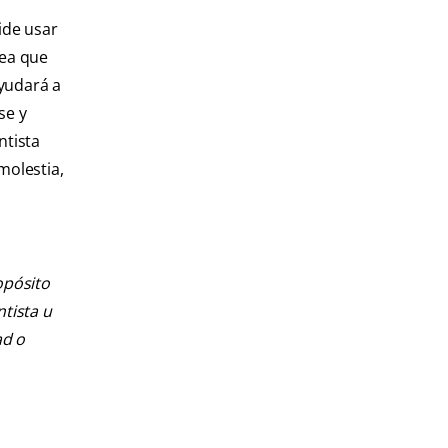
ide usar
sea que
ayudará a
se y
ntista
molestia,
opósito
ntista u
ad o