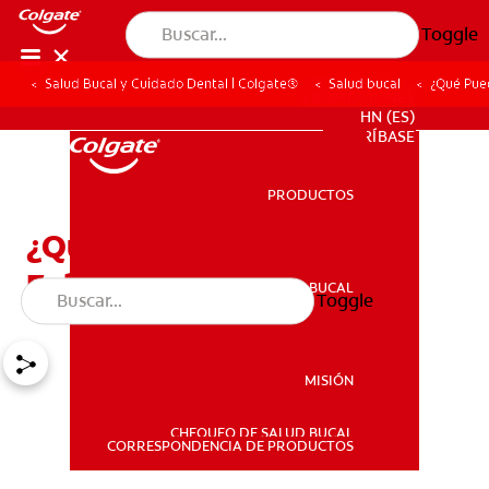
Toggle
Salud Bucal y Cuidado Dental | Colgate®
Salud bucal
¿Qué Pued
PROMOCIONES
HN (ES)
SUSCRÍBASE
PRODUCTOS
PRODUCTOS
¿Qué Puede Hacer Si Le
Faltan Dientes?
SALUD BUCAL
Toggle
SALUD BUCAL
MISIÓN
CHEQUEO DE SALUD BUCAL
MISIÓN
CORRESPONDENCIA DE PRODUCTOS