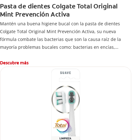
Pasta de dientes Colgate Total Original
Mint Prevención Activa
Mantén una buena higiene bucal con la pasta de dientes
Colgate Total Original Mint Prevención Activa, su nueva
fórmula combate las bacterias que son la causa raíz de la
mayoría problemas bucales como: bacterias en encías,
erosión de esmalte, placa dental, sarro dental, mal aliento y
caries.
Descubre más