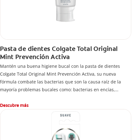
Pasta de dientes Colgate Total Original
Mint Prevención Activa
Mantén una buena higiene bucal con la pasta de dientes
Colgate Total Original Mint Prevención Activa, su nueva
fórmula combate las bacterias que son la causa raíz de la
mayoría problemas bucales como: bacterias en encías,
erosión de esmalte, placa dental, sarro dental, mal aliento y
caries.
Descubre más