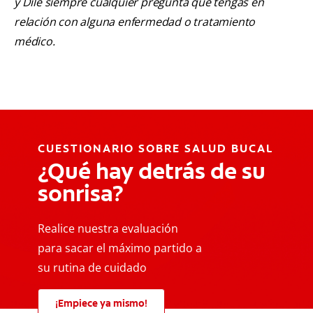
y Dile siempre cualquier pregunta que tengas en
relación con alguna enfermedad o tratamiento
médico.
CUESTIONARIO SOBRE SALUD BUCAL
¿Qué hay detrás de su
sonrisa?
Realice nuestra evaluación
para sacar el máximo partido a
su rutina de cuidado
¡Empiece ya mismo!