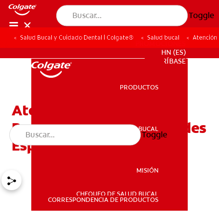
Toggle
Salud Bucal y Cuidado Dental | Colgate®
Salud bucal
Atención
PROMOCIONES
HN (ES)
SUSCRÍBASE
PRODUCTOS
PRODUCTOS
Atención De Salud Dental
Para Niños Con Necesidades
SALUD BUCAL
Toggle
SALUD BUCAL
Especiales
MISIÓN
CHEQUEO DE SALUD BUCAL
MISIÓN
CORRESPONDENCIA DE PRODUCTOS