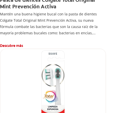
Pasta de dientes Colgate Total Original
Mint Prevención Activa
Mantén una buena higiene bucal con la pasta de dientes
Colgate Total Original Mint Prevención Activa, su nueva
fórmula combate las bacterias que son la causa raíz de la
mayoría problemas bucales como: bacterias en encías,
erosión de esmalte, placa dental, sarro dental, mal aliento y
caries.
Descubre más