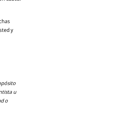
uchas
sted y
opósito
ntista u
ad o