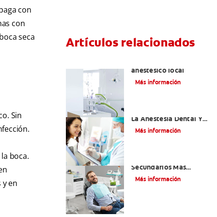
opaga con
nas con
 boca seca
Artículos relacionados
Articaína dental: Un
anestésico local
Más información
Efectos Colaterales De
co. Sin
La Anestesia Dental Y
Causas De Tratamiento
nfección.
Más información
 la boca.
¿Cuáles Son Los Efectos
Secundarios Más
den
Comunes De La
Más información
 y en
Novocaína?