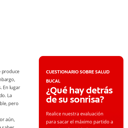
ue produce
CUESTIONARIO SOBRE SALUD
mbargo,
BUCAL
 En lugar
¿Qué hay detrás
do. La
de su sonrisa?
ble, pero
Realice nuestra evaluación
or aún,
para sacar el máximo partido a
a saber