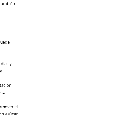
 también
puede
 días y
na
tación.
sta
omover el
con azúcar