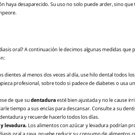
ción haya desaparecido. Su uso no solo puede arder, sino que
empeore.
diasis oral? A continuación le decimos algunas medidas que 
ón:
os dientes al menos dos veces al día, use hilo dental todos los
pieza profesional, sobre todo si padece de diabetes o usa u
ese de que su
dentadura
esté bien ajustada y no le cause irri
darle tiempo a sus encías para descansar. Consulte a su denti
 dentadura y recuerde hacerlo todos los días.
y levadura.
Los alimentos con azúcar y levadura podrían pr
idiasis oral a raya, pruebe reducir su consumo de alimentos 