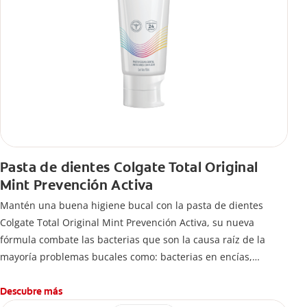
Pasta de dientes Colgate Total Original
Mint Prevención Activa
Mantén una buena higiene bucal con la pasta de dientes
Colgate Total Original Mint Prevención Activa, su nueva
fórmula combate las bacterias que son la causa raíz de la
mayoría problemas bucales como: bacterias en encías,
erosión de esmalte, placa dental, sarro dental, mal aliento y
caries.
Descubre más