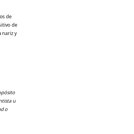
sos de
itivo de
 nariz y
opósito
ntista u
ad o