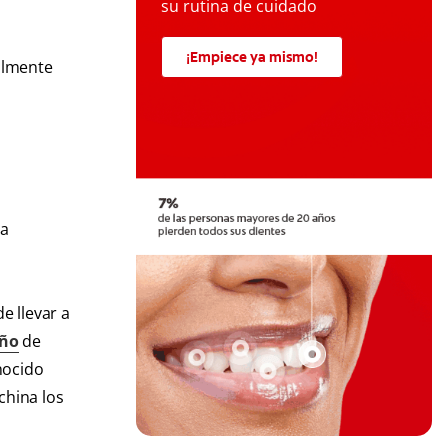
su rutina de cuidado
¡Empiece ya mismo!
almente
la
e llevar a
eño
de
nocido
china los