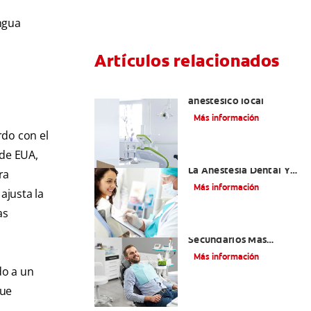
ngua
Artículos relacionados
Articaína dental: Un
anestésico local
Más información
rdo con el
 de EUA,
Efectos Colaterales De
La Anestesia Dental Y
ra
Causas De Tratamiento
Más información
ajusta la
as
¿Cuáles Son Los Efectos
Secundarios Más
Comunes De La
Más información
Novocaína?
do a un
que