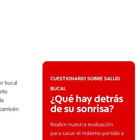
CUESTIONARIO SOBRE SALUD
or bucal
BUCAL
ueño
¿Qué hay detrás
la
de su sonrisa?
 también
Realice nuestra evaluación
para sacar el máximo partido a