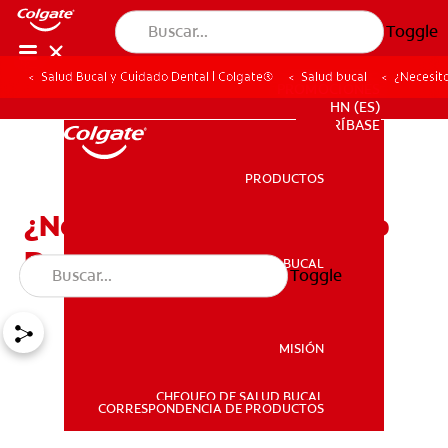
Toggle
Salud Bucal y Cuidado Dental | Colgate®
Salud bucal
¿Necesit
PROMOCIONES
HN (ES)
SUSCRÍBASE
PRODUCTOS
PRODUCTOS
¿Necesito Un Tratamiento
De Conducto?
SALUD BUCAL
Toggle
SALUD BUCAL
MISIÓN
CHEQUEO DE SALUD BUCAL
MISIÓN
CORRESPONDENCIA DE PRODUCTOS