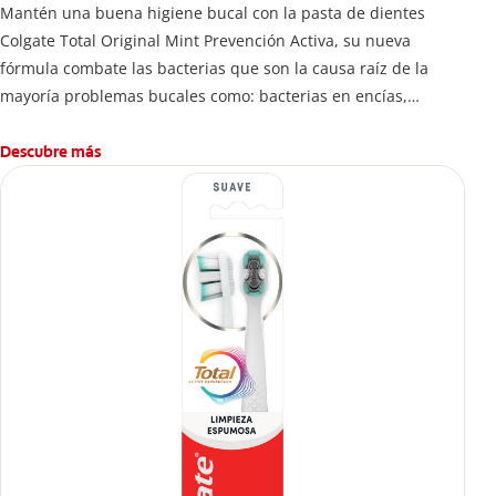
Mantén una buena higiene bucal con la pasta de dientes
Colgate Total Original Mint Prevención Activa, su nueva
fórmula combate las bacterias que son la causa raíz de la
mayoría problemas bucales como: bacterias en encías,
erosión de esmalte, placa dental, sarro dental, mal aliento y
caries.
Descubre más