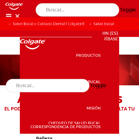
Toggle
Salud Bucal y Cuidado Dental | Colgate®
Salud bucal
PROMOCIONES
HN (ES)
SUSCRÍBASE
PRODUCTOS
PRODUCTOS
SALUD BUCAL
Toggle
SALUD BUCAL
ARTÍCULOS LUMINOUS
MISIÓN
EL PODER DE TU SONRISA TE HACE ÚNICA Y RESALTA TU
BELLEZA
CHEQUEO DE SALUD BUCAL
MISIÓN
CORRESPONDENCIA DE PRODUCTOS
Belleza