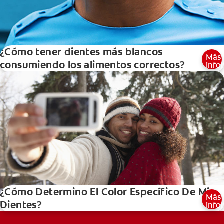
¿Cómo tener dientes más blancos
Más
consumiendo los alimentos correctos?
info
¿Cómo Determino El Color Específico De Mis
Más
Dientes?
info