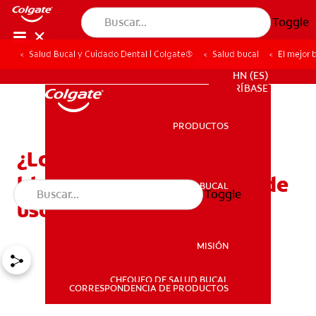
Toggle
Salud Bucal y Cuidado Dental | Colgate®
Salud bucal
El mejor 
PROMOCIONES
HN (ES)
SUSCRÍBASE
PRODUCTOS
PRODUCTOS
¿Los mejores
blanqueadores dentales de
SALUD BUCAL
Toggle
SALUD BUCAL
uso doméstico?
MISIÓN
CHEQUEO DE SALUD BUCAL
MISIÓN
CORRESPONDENCIA DE PRODUCTOS