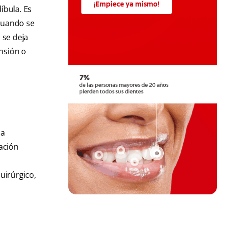
¡Empiece ya mismo!
íbula. Es
 cuando se
 se deja
ensión o
 a
lación
uirúrgico,