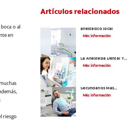
Artículos relacionados
Articaína dental: Un
a boca o al
anestésico local
nte en
Más información
Efectos Colaterales De
La Anestesia Dental Y
Causas De Tratamiento
Más información
¿Cuáles Son Los Efectos
e muchas
Secundarios Más
 Además,
Comunes De La
Más información
Novocaína?
n
l riesgo