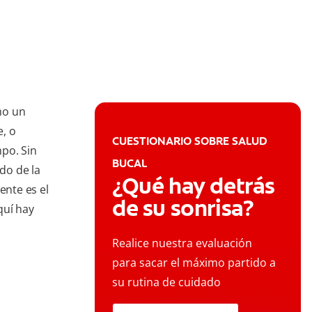
mo un
, o
CUESTIONARIO SOBRE SALUD
po. Sin
BUCAL
do de la
¿Qué hay detrás
ente es el
de su sonrisa?
quí hay
Realice nuestra evaluación
para sacar el máximo partido a
su rutina de cuidado