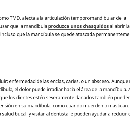
mo TMD, afecta a la articulación temporomandibular de la
ausar que la mandíbula
produzca unos chasquidos
al abrir l
ar incluso que la mandíbula se quede atascada permanenteme
luir: enfermedad de las encías, caries, o un absceso. Aunqu
íbula, el dolor puede irradiar hacia el área de la mandíbula.
o que los dientes estén severamente dañados también puede
 tensión en su mandíbula, como cuando muerden o mastican.
alud bucal, y visitar al dentista le pueden ayudar a reducir e