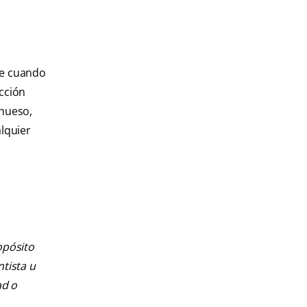
ce cuando
ección
 hueso,
lquier
opósito
ntista u
ad o