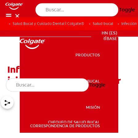
Toggle
Salud Bucal y Cuidado Dental | Colgate®
Salud bucal
Infección
PROMOCIONES
HN (ES)
SUSCRÍBASE
PRODUCTOS
PRODUCTOS
Infección de la muela del
juicio: Qué se puede hacer
SALUD BUCAL
Toggle
SALUD BUCAL
MISIÓN
CHEQUEO DE SALUD BUCAL
MISIÓN
CORRESPONDENCIA DE PRODUCTOS