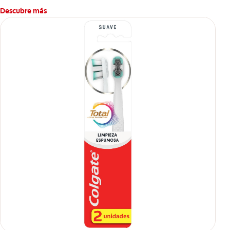
caries.
Descubre más