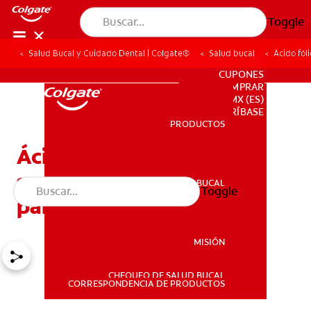
Toggle
Salud Bucal y Cuidado Dental | Colgate®
Salud bucal
Ácido fól
PARA PROFESIONALES
CUPONES
DONDE COMPRAR
MX (ES)
SUSCRÍBASE
PRODUCTOS
PRODUCTOS
Ácido fólico: La
supervitamina prenatal y
SALUD BUCAL
Toggle
SALUD BUCAL
para la salud bucal
MISIÓN
CHEQUEO DE SALUD BUCAL
MISIÓN
CORRESPONDENCIA DE PRODUCTOS