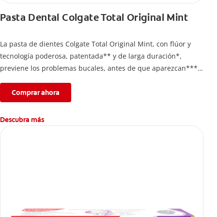
Pasta Dental Colgate Total Original Mint
La pasta de dientes Colgate Total Original Mint, con flúor y
tecnología poderosa, patentada** y de larga duración*,
previene los problemas bucales, antes de que aparezcan****.
Además, te brinda 24 horas de protección antibacterial* y una
completa limpieza dental.
Comprar ahora
*Con el cepillado 2 veces por día y uso continuo por 4
semanas.
Descubra más
**Patentada en Estados Unidos.
****Ayuda a prevenir problemas bucales cosméticos
comunes causados por bacterias como: placa, caries, sarro y
mal aliento.