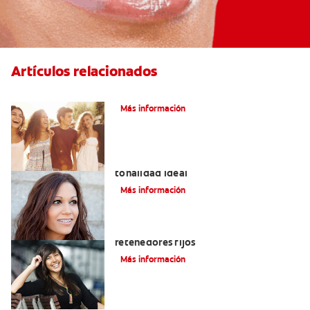
Artículos relacionados
¿Qué Es La Ortodoncia?
Más información
Colores de brackets: cómo elegir la
tonalidad ideal
Más información
Cuatro motivos para quitarse sus
retenedores fijos
Más información