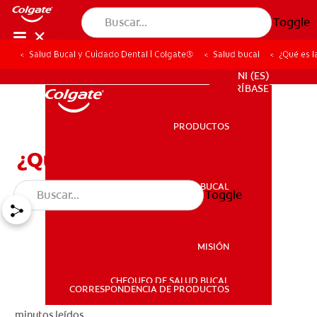
Toggle
Salud Bucal y Cuidado Dental | Colgate®
Salud bucal
¿Qué es l
PROMOCIONES
NI (ES)
SUSCRÍBASE
PRODUCTOS
PRODUCTOS
¿Qué es la cera dental?
SALUD BUCAL
Toggle
SALUD BUCAL
MISIÓN
CHEQUEO DE SALUD BUCAL
MISIÓN
CORRESPONDENCIA DE PRODUCTOS
minutos leídos