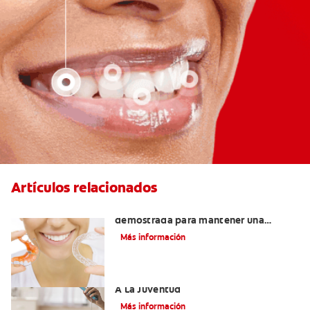
Artículos relacionados
Retenedores Hawley: Una forma
demostrada para mantener una
sonrisa derecha
Más información
Novel Producto Del Tabaco Apela Por
A La Juventud
Más información