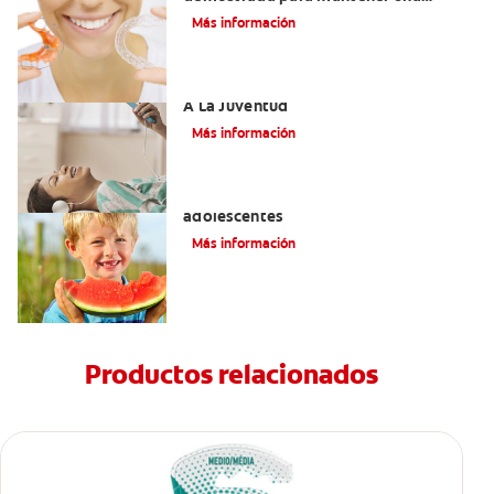
sonrisa derecha
Más información
Novel Producto Del Tabaco Apela Por
A La Juventud
Más información
Prevención de la obesidad en niños y
adolescentes
Más información
Productos relacionados