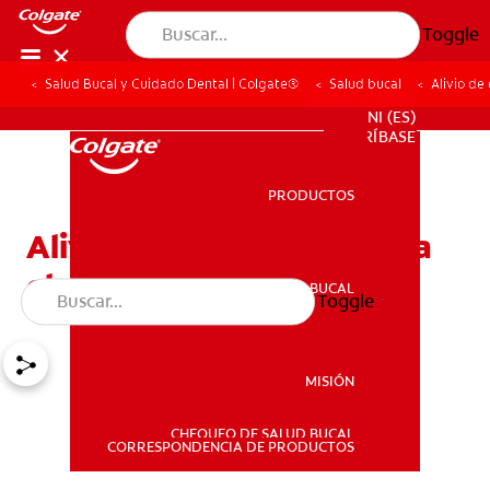
Toggle
Salud Bucal y Cuidado Dental | Colgate®
Salud bucal
Alivio de
PROMOCIONES
NI (ES)
SUSCRÍBASE
PRODUCTOS
PRODUCTOS
Alivio de emergencia para
el dolor dental
SALUD BUCAL
Toggle
SALUD BUCAL
MISIÓN
CHEQUEO DE SALUD BUCAL
MISIÓN
CORRESPONDENCIA DE PRODUCTOS