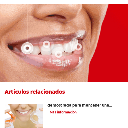
Artículos relacionados
Retenedores Hawley: Una forma
demostrada para mantener una
sonrisa derecha
Más información