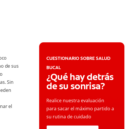
oco
CUESTIONARIO SOBRE SALUD
no de sus
BUCAL
ro
¿Qué hay detrás
as. Sin
de su sonrisa?
ueden
Realice nuestra evaluación
nar el
para sacar el máximo partido a
su rutina de cuidado