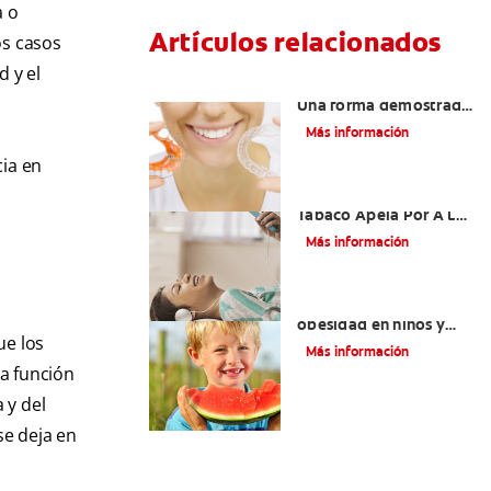
a o
Artículos relacionados
os casos
d y el
Retenedores Hawley:
Una forma demostrada
para mantener una
Más información
sonrisa derecha
ia en
Novel Producto Del
Tabaco Apela Por A La
Juventud
Más información
Prevención de la
obesidad en niños y
ue los
adolescentes
Más información
a función
 y del
se deja en