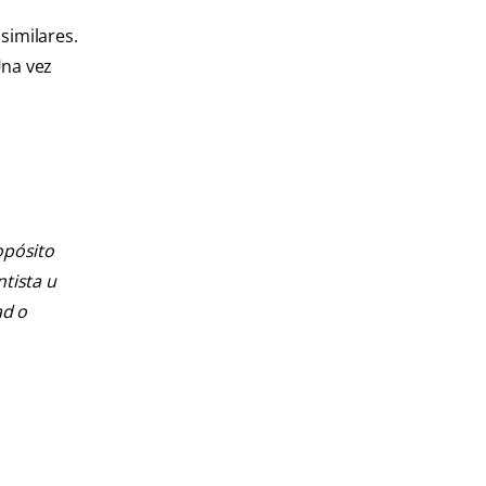
similares.
Una vez
opósito
ntista u
ad o