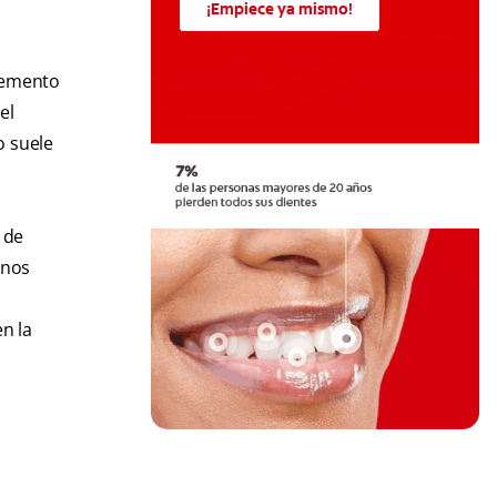
¡Empiece ya mismo!
 cemento
el
o suele
 de
anos
n la