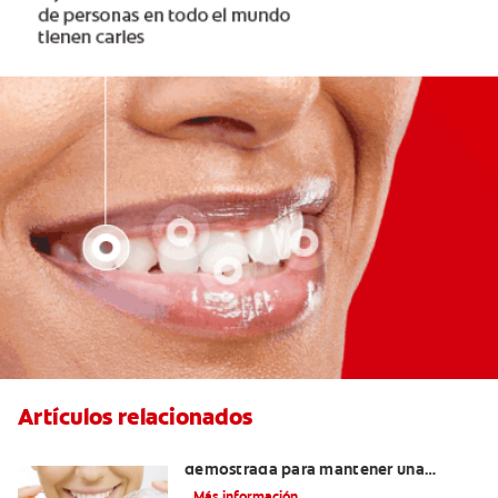
Artículos relacionados
Retenedores Hawley: Una forma
demostrada para mantener una
sonrisa derecha
Más información