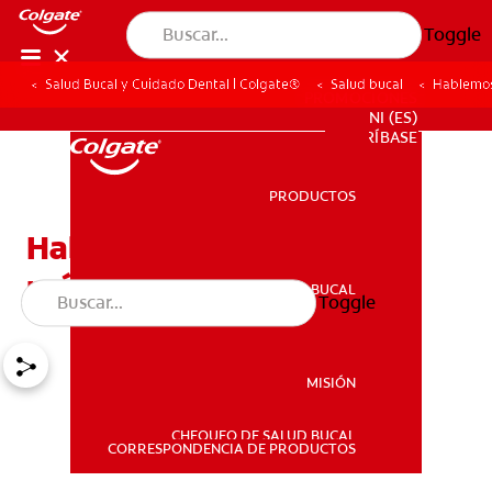
Toggle
Salud Bucal y Cuidado Dental | Colgate®
Salud bucal
Hablemos
PROMOCIONES
NI (ES)
SUSCRÍBASE
PRODUCTOS
PRODUCTOS
Hablemos sobre los
músculos de la lengua
SALUD BUCAL
Toggle
SALUD BUCAL
MISIÓN
CHEQUEO DE SALUD BUCAL
MISIÓN
CORRESPONDENCIA DE PRODUCTOS