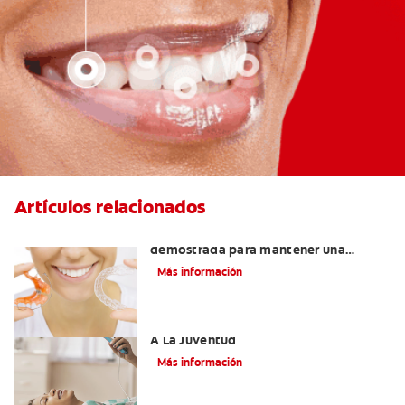
Artículos relacionados
Retenedores Hawley: Una forma
demostrada para mantener una
sonrisa derecha
Más información
Novel Producto Del Tabaco Apela Por
A La Juventud
Más información