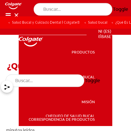
Toggle
Salud Bucal y Cuidado Dental | Colgate®
Salud bucal
¿Qué Es L
PROMOCIONES
NI (ES)
SUSCRÍBASE
PRODUCTOS
PRODUCTOS
¿Qué Es La Micrognatia?
SALUD BUCAL
Toggle
SALUD BUCAL
MISIÓN
CHEQUEO DE SALUD BUCAL
MISIÓN
CORRESPONDENCIA DE PRODUCTOS
minutos leídos