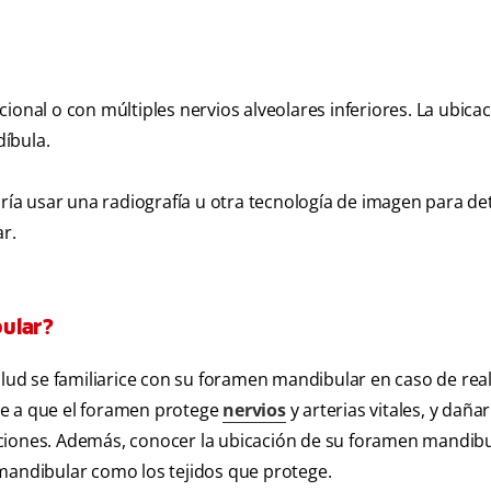
ional o con múltiples nervios alveolares inferiores. La ubica
íbula.
odría usar una radiografía u otra tecnología de imagen para d
r.
ular?
alud se familiarice con su foramen mandibular en caso de real
be a que el foramen protege
nervios
y arterias vitales, y daña
aciones. Además, conocer la ubicación de su foramen mandib
 mandibular como los tejidos que protege.