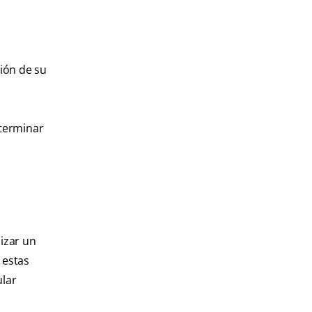
ción de su
eterminar
izar un
r estas
ular