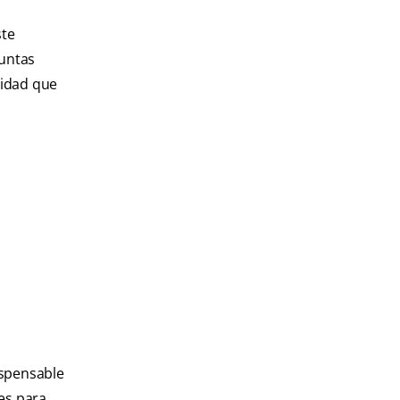
ste
guntas
lidad que
ispensable
es para