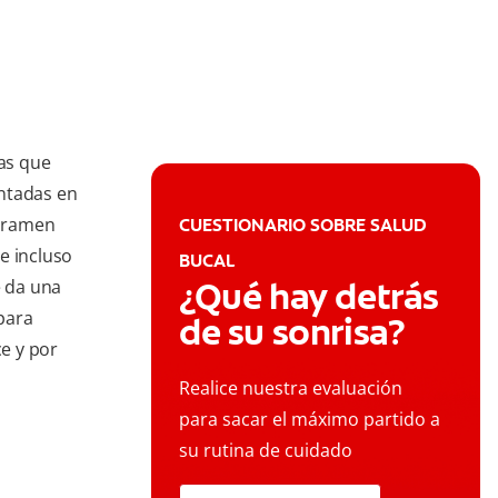
as que
ntadas en
foramen
CUESTIONARIO SOBRE SALUD
e incluso
BUCAL
¿Qué hay detrás
e da una
para
de su sonrisa?
e y por
Realice nuestra evaluación
para sacar el máximo partido a
su rutina de cuidado