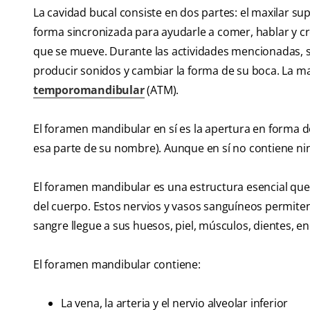
La cavidad bucal consiste en dos partes: el maxilar sup
forma sincronizada para ayudarle a comer, hablar y cr
que se mueve. Durante las actividades mencionadas, se
producir sonidos y cambiar la forma de su boca. La ma
temporomandibular
(ATM).
El foramen mandibular en sí es la apertura en forma d
esa parte de su nombre). Aunque en sí no contiene ning
El foramen mandibular es una estructura esencial que 
del cuerpo. Estos nervios y vasos sanguíneos permite
sangre llegue a sus huesos, piel, músculos, dientes, enc
El foramen mandibular contiene:
La vena, la arteria y el nervio alveolar inferior