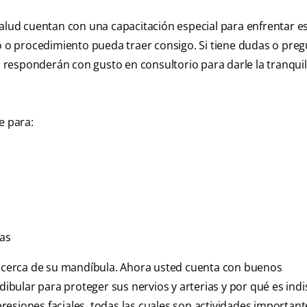
salud cuentan con una capacitación especial para enfrentar e
to o procedimiento pueda traer consigo. Si tiene dudas o pre
responderán con gusto en consultorio para darle la tranqui
e para:
as
o acerca de su mandíbula. Ahora usted cuenta con buenos
bular para proteger sus nervios y arterias y por qué es ind
esiones faciales, todas las cuales son actividades important