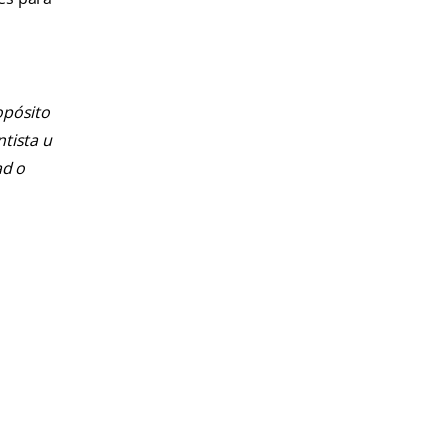
opósito
ntista u
ad o