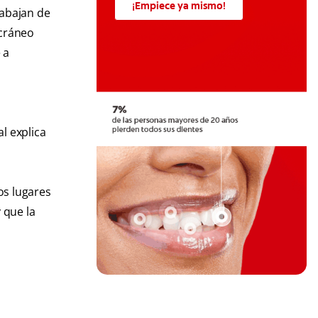
¡Empiece ya mismo!
rabajan de
 cráneo
 a
l explica
os lugares
 que la