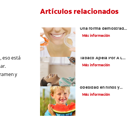
Artículos relacionados
Retenedores Hawley:
Una forma demostrada
para mantener una
Más información
sonrisa derecha
Novel Producto Del
, eso está
Tabaco Apela Por A La
Juventud
Más información
ar.
oramen y
Prevención de la
obesidad en niños y
adolescentes
Más información