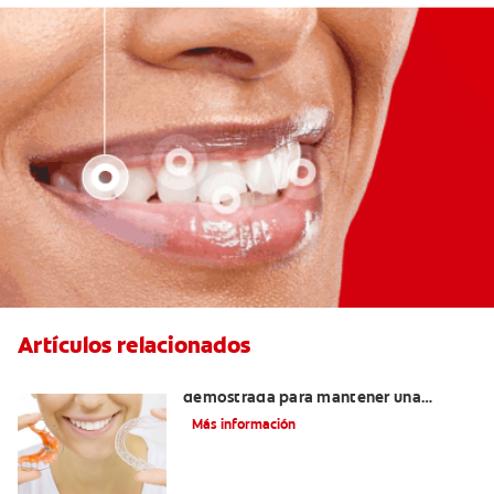
Artículos relacionados
Retenedores Hawley: Una forma
demostrada para mantener una
sonrisa derecha
Más información
Novel Producto Del Tabaco Apela Por