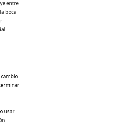
uye entre
 la boca
er
ial
n cambio
eterminar
 o usar
ión