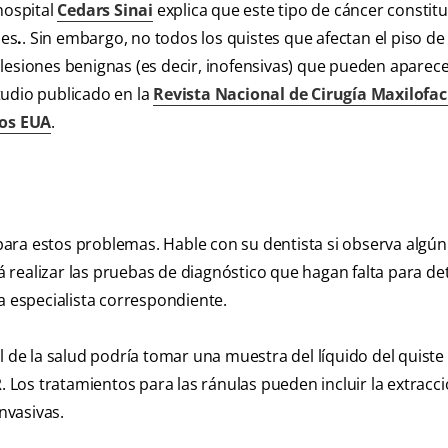
hospital
Cedars Sinai
explica que este tipo de cáncer constit
les
.
. Sin embargo, no todos los quistes que afectan el piso de
lesiones benignas (es decir, inofensivas) que pueden aparec
tudio publicado en la
Revista Nacional de Cirugía Maxilofac
los EUA
.
ara estos problemas. Hable con su dentista si observa algú
drá realizar las pruebas de diagnóstico que hagan falta para d
a especialista correspondiente.
l de la salud podría tomar una muestra del líquido del quiste
. Los tratamientos para las ránulas pueden incluir la extracc
nvasivas.