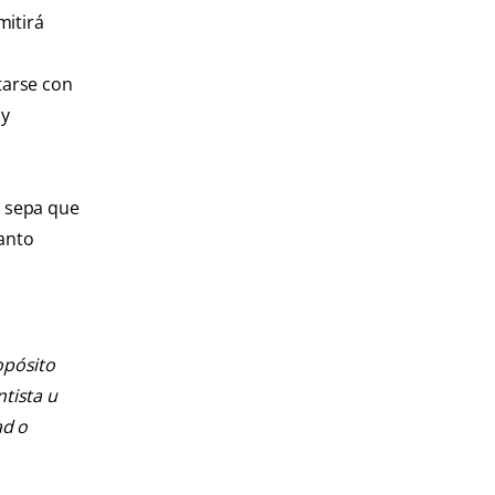
mitirá
atarse con
 y
, sepa que
uanto
opósito
ntista u
ad o