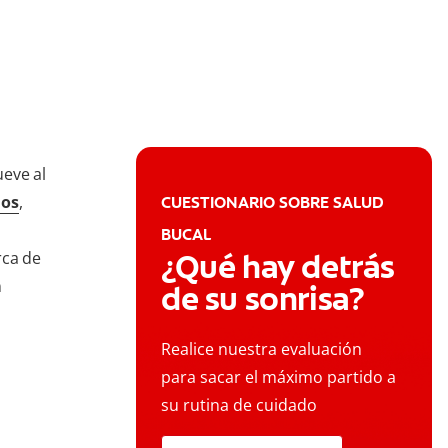
ueve al
os
,
CUESTIONARIO SOBRE SALUD
BUCAL
¿Qué hay detrás
rca de
n
de su sonrisa?
Realice nuestra evaluación
para sacar el máximo partido a
su rutina de cuidado