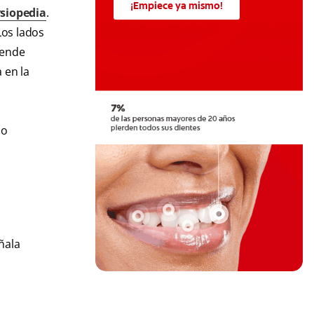
¡Empiece ya mismo!
siopedia
.
Los lados
iende
 en la
io
ñala