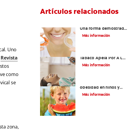
Artículos relacionados
Retenedores Hawley:
Una forma demostrada
para mantener una
Más información
sonrisa derecha
cal. Uno
Novel Producto Del
a
Revista
Tabaco Apela Por A La
Juventud
Más información
estos
e ve como
Prevención de la
vical se
obesidad en niños y
adolescentes
Más información
sta zona,