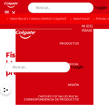
Toggle
Salud Bucal y Cuidado Dental | Colgate®
Salud bucal
Fístulas 
PROMOCIONES
NI (ES)
SUSCRÍBASE
PRODUCTOS
PRODUCTOS
Fístulas dentales: Cómo
identificarlas, tratarlas y
SALUD BUCAL
Toggle
SALUD BUCAL
prevenirlas
MISIÓN
CHEQUEO DE SALUD BUCAL
MISIÓN
CORRESPONDENCIA DE PRODUCTOS