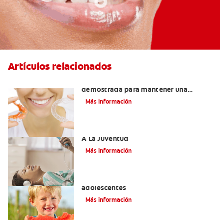
Artículos relacionados
Retenedores Hawley: Una forma
demostrada para mantener una
sonrisa derecha
Más información
Novel Producto Del Tabaco Apela Por
A La Juventud
Más información
Prevención de la obesidad en niños y
adolescentes
Más información