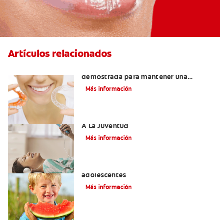
Artículos relacionados
Retenedores Hawley: Una forma
demostrada para mantener una
sonrisa derecha
Más información
Novel Producto Del Tabaco Apela Por
A La Juventud
Más información
Prevención de la obesidad en niños y
adolescentes
Más información