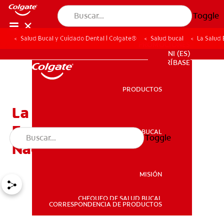
Toggle
Salud Bucal y Cuidado Dental | Colgate®
Salud bucal
La Salud
PROMOCIONES
NI (ES)
SUSCRÍBASE
PRODUCTOS
PRODUCTOS
La Salud Bucal Durante El
Embarazo Y Despues Del
SALUD BUCAL
Toggle
SALUD BUCAL
Nacimento Del Bebé
MISIÓN
CHEQUEO DE SALUD BUCAL
MISIÓN
CORRESPONDENCIA DE PRODUCTOS