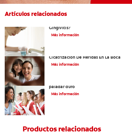
Artículos relacionados
¿Cuál Es El Mejor Colutorio Para La
Gingivitis?
Más información
El Tejido De Granulación Y La
Cicatrización De Heridas En La Boca
Más información
Todo lo que debe saber sobre el
paladar duro
Más información
Productos relacionados