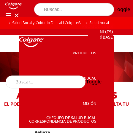
Toggle
Salud Bucal y Cuidado Dental | Colgate®
Salud bucal
PROMOCIONES
NI (ES)
SUSCRÍBASE
PRODUCTOS
PRODUCTOS
SALUD BUCAL
Toggle
SALUD BUCAL
ARTÍCULOS LUMINOUS
MISIÓN
EL PODER DE TU SONRISA TE HACE ÚNICA Y RESALTA TU
BELLEZA
CHEQUEO DE SALUD BUCAL
MISIÓN
CORRESPONDENCIA DE PRODUCTOS
Belleza