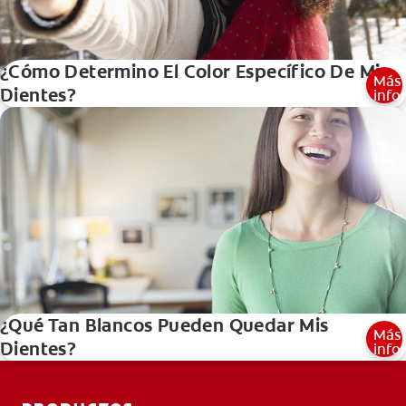
¿Cómo Determino El Color Específico De Mis
Más
Dientes?
info
¿Qué Tan Blancos Pueden Quedar Mis
Más
Dientes?
info