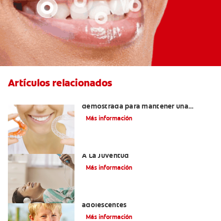
Artículos relacionados
Retenedores Hawley: Una forma
demostrada para mantener una
sonrisa derecha
Más información
Novel Producto Del Tabaco Apela Por
A La Juventud
Más información
Prevención de la obesidad en niños y
adolescentes
Más información