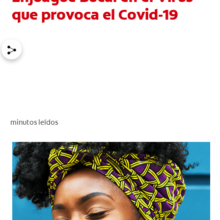
que provoca el Covid-19
CHEQUEO DE SALUD BUCAL
CORRESPONDENCIA DE PRODUCTOS
PROMOCIONES
NI (ES)
SUSCRÍBASE
minutos leídos