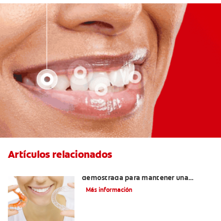
Artículos relacionados
Retenedores Hawley: Una forma
demostrada para mantener una
sonrisa derecha
Más información
Novel Producto Del Tabaco Apela Por