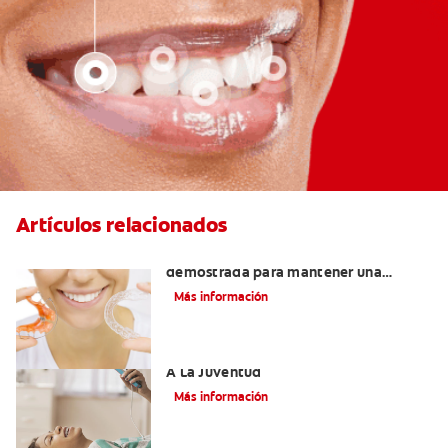
Artículos relacionados
Retenedores Hawley: Una forma
demostrada para mantener una
sonrisa derecha
Más información
Novel Producto Del Tabaco Apela Por
A La Juventud
Más información