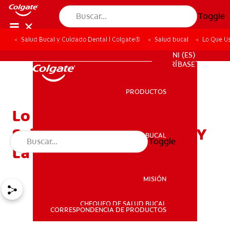
Toggle
Salud Bucal y Cuidado Dental | Colgate®
Salud bucal
Lo Que U
PROMOCIONES
NI (ES)
SUSCRÍBASE
PRODUCTOS
PRODUCTOS
Lo Que Usted Necesita
Saber Sobre Tabaquismo Y
SALUD BUCAL
Toggle
SALUD BUCAL
La Salud Bucal
MISIÓN
CHEQUEO DE SALUD BUCAL
MISIÓN
CORRESPONDENCIA DE PRODUCTOS