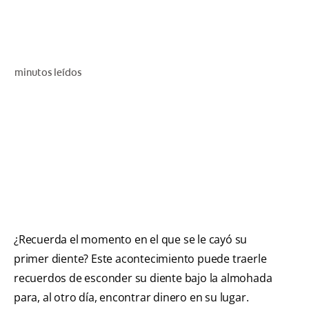
CHEQUEO DE SALUD BUCAL
CORRESPONDENCIA DE PRODUCTOS
minutos leídos
PROMOCIONES
NI (ES)
SUSCRÍBASE
¿Recuerda el momento en el que se le cayó su
primer diente? Este acontecimiento puede traerle
recuerdos de esconder su diente bajo la almohada
para, al otro día, encontrar dinero en su lugar.