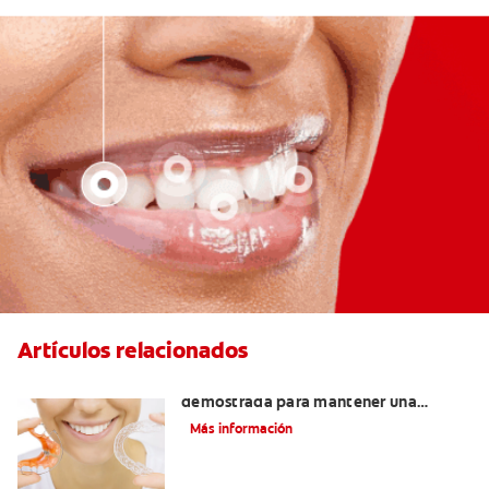
Artículos relacionados
Retenedores Hawley: Una forma
demostrada para mantener una
sonrisa derecha
Más información