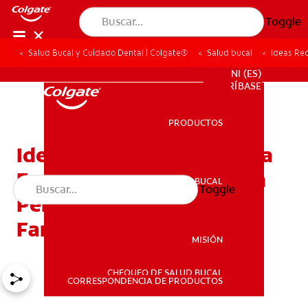
Toggle
Salud Bucal y Cuidado Dental | Colgate®
Salud bucal
Ideas Rec
PROMOCIONES
NI (ES)
SUSCRÍBASE
PRODUCTOS
PRODUCTOS
Ideas Recomendadas Para
Escribir La Carta Al Ratón
SALUD BUCAL
Toggle
SALUD BUCAL
Pérez Y Cumplir Las
Fantasías De Su Hijo/A
MISIÓN
CHEQUEO DE SALUD BUCAL
MISIÓN
CORRESPONDENCIA DE PRODUCTOS