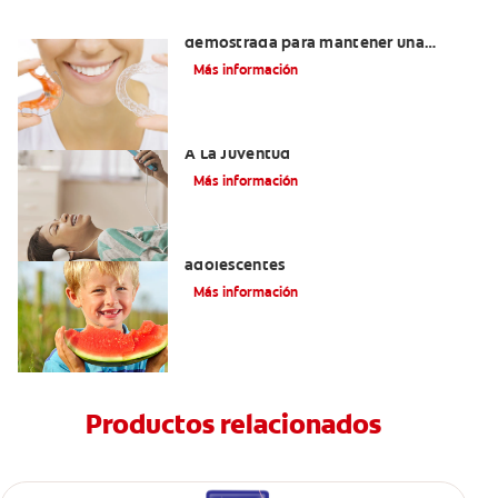
Retenedores Hawley: Una forma
demostrada para mantener una
sonrisa derecha
Más información
Novel Producto Del Tabaco Apela Por
A La Juventud
Más información
Prevención de la obesidad en niños y
adolescentes
Más información
Productos relacionados