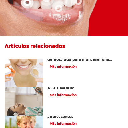
Artículos relacionados
Retenedores Hawley: Una forma
demostrada para mantener una
sonrisa derecha
Más información
Novel Producto Del Tabaco Apela Por
A La Juventud
Más información
Prevención de la obesidad en niños y
adolescentes
Más información