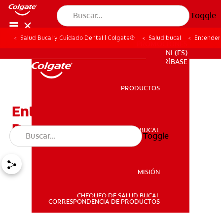
Toggle
Salud Bucal y Cuidado Dental | Colgate®
Salud bucal
Entender
PROMOCIONES
NI (ES)
SUSCRÍBASE
PRODUCTOS
PRODUCTOS
Entender Los Rayos-X
Dentales
SALUD BUCAL
Toggle
SALUD BUCAL
MISIÓN
CHEQUEO DE SALUD BUCAL
MISIÓN
CORRESPONDENCIA DE PRODUCTOS