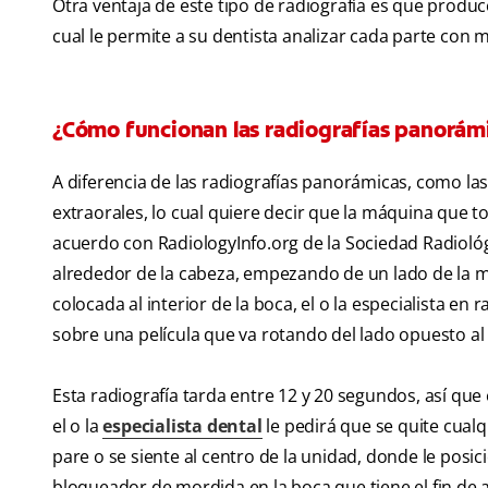
Otra ventaja de este tipo de radiografía es que produ
cual le permite a su dentista analizar cada parte con m
¿Cómo funcionan las radiografías panorám
A diferencia de las radiografías panorámicas, como la
extraorales, lo cual quiere decir que la máquina que 
acuerdo con
RadiologyInfo.org de la Sociedad Radioló
alrededor de la cabeza, empezando de un lado de la m
colocada al interior de la boca, el o la especialista en
sobre una película que va rotando del lado opuesto al
Esta radiografía tarda entre 12 y 20 segundos, así que
el o la
especialista dental
le pedirá que se quite cualq
pare o se siente al centro de la unidad, donde le pos
bloqueador de mordida en la boca que tiene el fin de