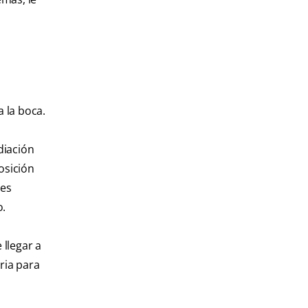
a la boca.
diación
osición
les
o.
 llegar a
ria para