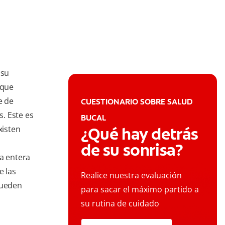
 su
 que
e de
CUESTIONARIO SOBRE SALUD
. Este es
BUCAL
xisten
¿Qué hay detrás
de su sonrisa?
ca entera
e las
Realice nuestra evaluación
pueden
para sacar el máximo partido a
su rutina de cuidado