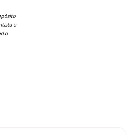
opósito
ntista u
ad o