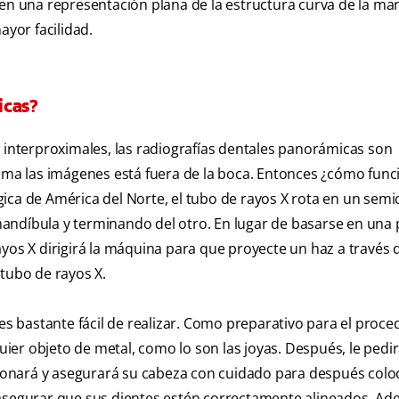
cen una representación plana de la estructura curva de la man
ayor facilidad.
icas?
s interproximales, las radiografías dentales panorámicas son
toma las imágenes está fuera de la boca. Entonces ¿cómo fun
gica de América del Norte
, el tubo de rayos X rota en un semi
andíbula y terminando del otro. En lugar de basarse en una p
 rayos X dirigirá la máquina para que proyecte un haz a través 
 tubo de rayos X.
 es bastante fácil de realizar. Como preparativo para el proce
uier objeto de metal, como lo son las joyas. Después, le pedi
icionará y asegurará su cabeza con cuidado para después colo
 asegurar que sus dientes estén correctamente alineados. Ad