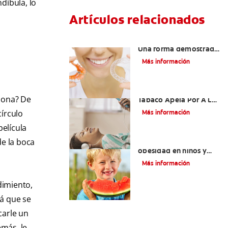
díbula, lo
Artículos relacionados
Retenedores Hawley:
Una forma demostrada
para mantener una
Más información
sonrisa derecha
Novel Producto Del
ciona? De
Tabaco Apela Por A La
Juventud
círculo
Más información
elícula
de la boca
Prevención de la
obesidad en niños y
adolescentes
Más información
dimiento,
rá que se
carle un
emás, le