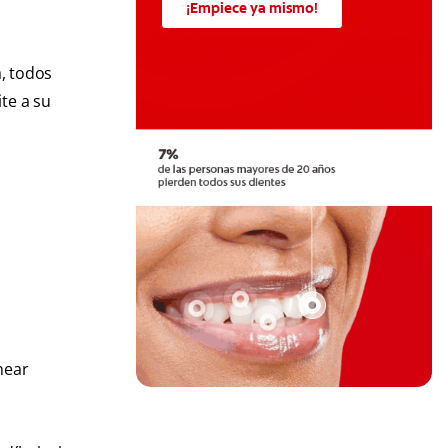
¡Empiece ya mismo!
, todos
ite a su
near