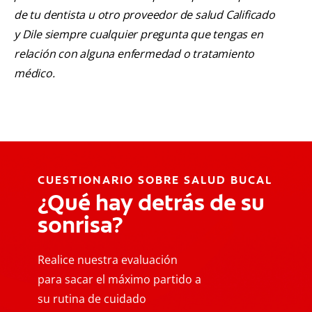
de tu dentista u otro proveedor de salud Calificado
y Dile siempre cualquier pregunta que tengas en
relación con alguna enfermedad o tratamiento
médico.
CUESTIONARIO SOBRE SALUD BUCAL
¿Qué hay detrás de su
sonrisa?
Realice nuestra evaluación
para sacar el máximo partido a
su rutina de cuidado