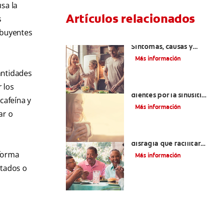
sa la
Artículos relacionados
s
ibuyentes
Lengua saburral:
Síntomas, causas y
tratamiento
Más información
antidades
 los
Aliviar el dolor de los
dientes por la sinusitis |
 cafeína y
Colgate
®
Más información
ar o
Tratamientos para la
disfagia que facilitarán
la deglución
 forma
Más información
etados o