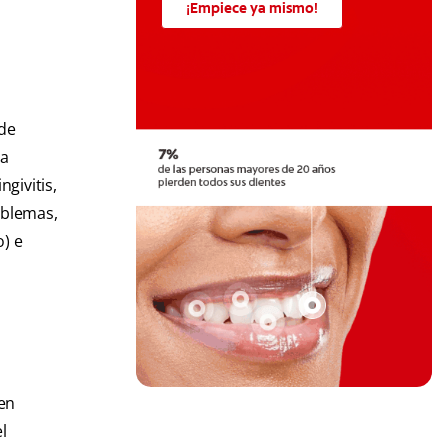
¡Empiece ya mismo!
 de
 a
ngivitis,
oblemas,
o) e
cen
l