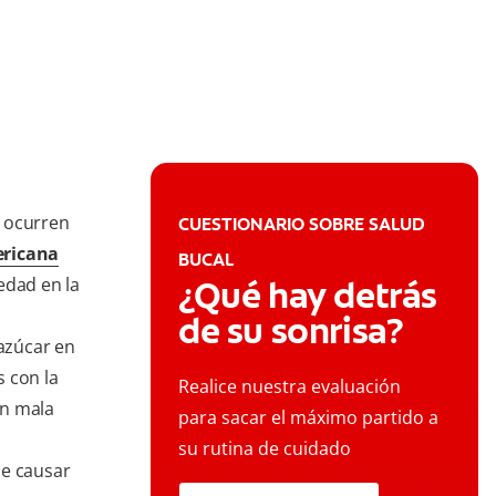
o ocurren
CUESTIONARIO SOBRE SALUD
ericana
BUCAL
edad en la
¿Qué hay detrás
de su sonrisa?
 azúcar en
 con la
Realice nuestra evaluación
on mala
para sacar el máximo partido a
su rutina de cuidado
de causar