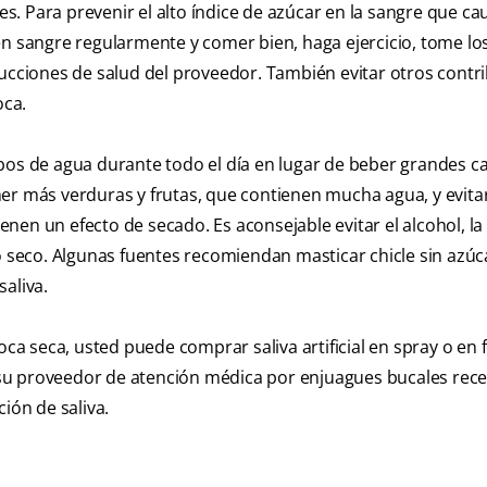
. Para prevenir el alto índice de azúcar en la sangre que cau
en sangre regularmente y comer bien, haga ejercicio, tome lo
rucciones de salud del proveedor. También evitar otros contr
oca.
s de agua durante todo el día en lugar de beber grandes c
er más verduras y frutas, que contienen mucha agua, y evitar
ienen un efecto de secado. Es aconsejable evitar el alcohol, la
do seco. Algunas fuentes recomiendan masticar chicle sin azúc
aliva.
boca seca, usted puede comprar saliva artificial en spray o en
 a su proveedor de atención médica por enjuagues bucales rec
ón de saliva.