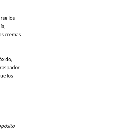
rse los
ía,
tas cremas
óxido,
 raspador
que los
opósito