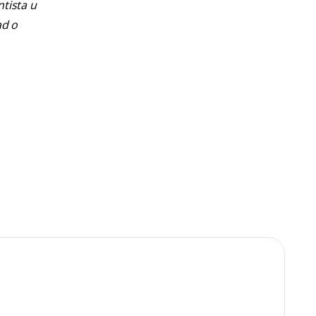
ntista u
ad o