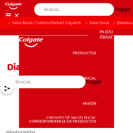
Toggle
Salud Bucal y Cuidado Dental | Colgate®
Salud bucal
Diabetes
PROMOCIONES
PA (ES)
SUSCRÍBASE
PRODUCTOS
PRODUCTOS
Diabetes: Consejos
SALUD BUCAL
Toggle
SALUD BUCAL
MISIÓN
CHEQUEO DE SALUD BUCAL
MISIÓN
CORRESPONDENCIA DE PRODUCTOS
minutos leídos