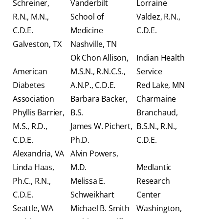
Schreiner,
Vanderbilt
Lorraine
R.N., M.N.,
School of
Valdez, R.N.,
C.D.E.
Medicine
C.D.E.
Galveston, TX
Nashville, TN
Ok Chon Allison,
Indian Health
American
M.S.N., R.N.C.S.,
Service
Diabetes
A.N.P., C.D.E.
Red Lake, MN
Association
Barbara Backer,
Charmaine
Phyllis Barrier,
B.S.
Branchaud,
M.S., R.D.,
James W. Pichert,
B.S.N., R.N.,
C.D.E.
Ph.D.
C.D.E.
Alexandria, VA
Alvin Powers,
Linda Haas,
M.D.
Medlantic
Ph.C., R.N.,
Melissa E.
Research
C.D.E.
Schweikhart
Center
Seattle, WA
Michael B. Smith
Washington,