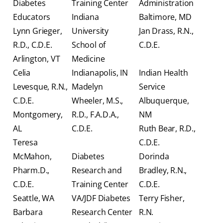
Diabetes
Training Center
Administration
Educators
Indiana
Baltimore, MD
Lynn Grieger,
University
Jan Drass, R.N.,
R.D., C.D.E.
School of
C.D.E.
Arlington, VT
Medicine
Celia
Indianapolis, IN
Indian Health
Levesque, R.N.,
Madelyn
Service
C.D.E.
Wheeler, M.S.,
Albuquerque,
Montgomery,
R.D., F.A.D.A.,
NM
AL
C.D.E.
Ruth Bear, R.D.,
Teresa
C.D.E.
McMahon,
Diabetes
Dorinda
Pharm.D.,
Research and
Bradley, R.N.,
C.D.E.
Training Center
C.D.E.
Seattle, WA
VA/JDF Diabetes
Terry Fisher,
Barbara
Research Center
R.N.