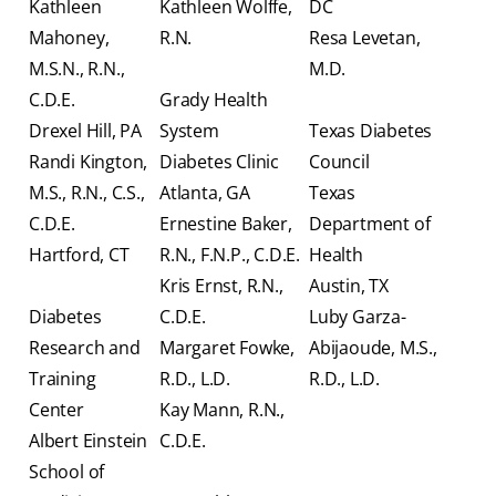
Kathleen
Kathleen Wolffe,
DC
Mahoney,
R.N.
Resa Levetan,
M.S.N., R.N.,
M.D.
C.D.E.
Grady Health
Drexel Hill, PA
System
Texas Diabetes
Randi Kington,
Diabetes Clinic
Council
M.S., R.N., C.S.,
Atlanta, GA
Texas
C.D.E.
Ernestine Baker,
Department of
Hartford, CT
R.N., F.N.P., C.D.E.
Health
Kris Ernst, R.N.,
Austin, TX
Diabetes
C.D.E.
Luby Garza-
Research and
Margaret Fowke,
Abijaoude, M.S.,
Training
R.D., L.D.
R.D., L.D.
Center
Kay Mann, R.N.,
Albert Einstein
C.D.E.
School of