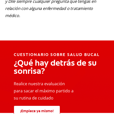
y Dile siempre cualquier pregunta que tengas en
relación con alguna enfermedad o tratamiento
médico.
CUESTIONARIO SOBRE SALUD BUCAL
¿Qué hay detrás de su
sonrisa?
Realice nuestra evaluación
para sacar el máximo partido a
su rutina de cuidado
¡Empiece ya mismo!