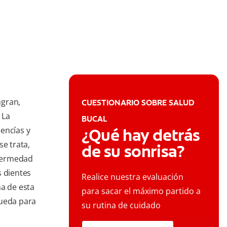
ngran,
CUESTIONARIO SOBRE SALUD
 La
BUCAL
 encías y
¿Qué hay detrás
se trata,
de su sonrisa?
nfermedad
s dientes
Realice nuestra evaluación
ma de esta
para sacar el máximo partido a
pueda para
su rutina de cuidado