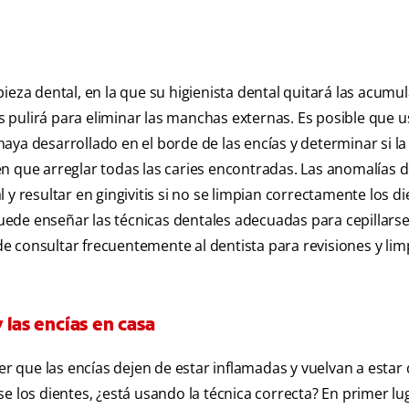
ieza dental, en la que su higienista dental quitará las acumu
os pulirá para eliminar las manchas externas. Es posible que 
ya desarrollado en el borde de las encías y determinar si la g
n que arreglar todas las caries encontradas. Las anomalías d
y resultar en gingivitis si no se limpian correctamente los di
 puede enseñar las técnicas dentales adecuadas para cepillarse
 de consultar frecuentemente al dentista para revisiones y lim
 las encías en casa
er que las encías dejen de estar inflamadas y vuelvan a estar
e los dientes, ¿está usando la técnica correcta? En primer lu