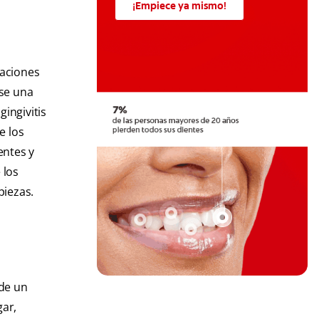
¡Empiece ya mismo!
laciones
use una
ingivitis
e los
entes y
 los
piezas.
 de un
gar,