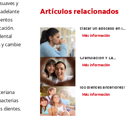
 suaves y
Artículos relacionados
 adelante
ientos
¿Cuándo es necesario
cación.
tratar un absceso en las
encías?
dental
Más información
s y cambie
El Tejido De
Granulación Y La
Cicatrización De
Más información
Heridas En La Boca
¿Dónde se encuentran
los dientes anteriores?
teriana
Más información
bacterias
s dientes.