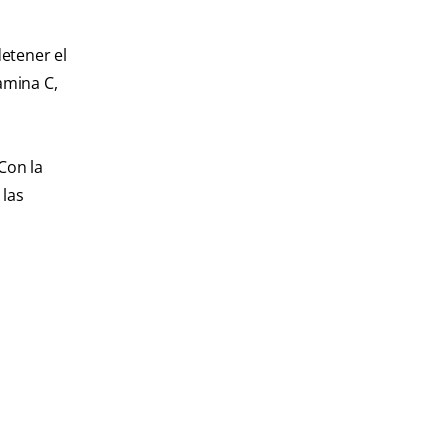
detener el
amina C,
Con la
 las