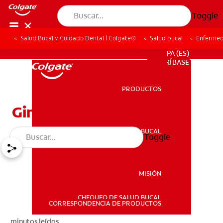
Toggle
Salud Bucal y Cuidado Dental | Colgate®
Salud bucal
Enfermed
PROMOCIONES
PA (ES)
SUSCRÍBASE
PRODUCTOS
PRODUCTOS
Gingivitis
SALUD BUCAL
Toggle
SALUD BUCAL
MISIÓN
CHEQUEO DE SALUD BUCAL
MISIÓN
CORRESPONDENCIA DE PRODUCTOS
minutos leídos