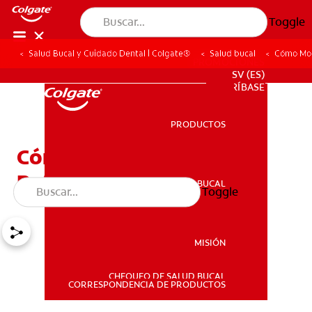
Toggle
Salud Bucal y Cuidado Dental | Colgate®
Salud bucal
Cómo Mon
PROMOCIONES
SV (ES)
SUSCRÍBASE
PRODUCTOS
PRODUCTOS
Cómo Montar Un Kit Del
Ratoncito Pérez
SALUD BUCAL
Toggle
SALUD BUCAL
MISIÓN
CHEQUEO DE SALUD BUCAL
MISIÓN
CORRESPONDENCIA DE PRODUCTOS